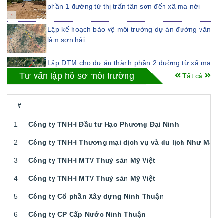
phần 1 đường từ thị trấn tân sơn đến xã ma nới
Lập kế hoạch bảo vệ môi trường dự án đường văn
lâm sơn hải
Lập DTM cho dự án thành phần 2 đường từ xã ma
nới, huyện ninh sơn, tỉnh ninh thuận đến ngã tư tà
Tư vấn lập hồ sơ môi trường
Tất cả
năng
LẬP ĐTM CHO DỰ ÁN ĐƯỜNG TỪ ĐÈO KHÁNH
#
NHƠN ĐẾN QUỐC LỘ 1
1
Công ty TNHH Đầu tư Hạo Phương Đại Ninh
LẬP ĐTM CHO DỰ ÁN ĐƯỜNG TỪ THỊ TRẤN
TÂN SƠN ĐẾN XÃ MA NỚI, HUYỆN NINH SƠN
2
Công ty TNHH Thương mại dịch vụ và du lịch Như Mai
LẬP ĐTM CHO DỰ ÁN NHÀ MÁY CHẾ BIẾN
3
Công ty TNHH MTV Thuỷ sản Mỹ Việt
NƯỚC MẮM NGỌC TRANG SEAFOOD
4
Công ty TNHH MTV Thuỷ sản Mỹ Việt
5
Công ty Cổ phần Xây dựng Ninh Thuận
6
Công ty CP Cấp Nước Ninh Thuận