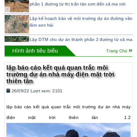
phần 1 đường từ thị trấn tân sơn đến xã ma nới
Lập kế hoạch bảo vệ môi trường dự án đường văn
lâm sơn hải
Lập DTM cho dự án thành phần 2 đường từ xã ma
nới, huyện ninh sơn, tỉnh ninh thuận đến ngã tư tà
Hình ảnh tiêu biểu
Trang Chủ
năng
LẬP ĐTM CHO DỰ ÁN ĐƯỜNG TỪ ĐÈO KHÁNH
lập báo cáo kết quả quan trắc môi
NHƠN ĐẾN QUỐC LỘ 1
trường dự án nhà máy điện mặt trời
thiên tân
LẬP ĐTM CHO DỰ ÁN ĐƯỜNG TỪ THỊ TRẤN
TÂN SƠN ĐẾN XÃ MA NỚI, HUYỆN NINH SƠN
26/09/22 Lượt xem: 2101
LẬP ĐTM CHO DỰ ÁN NHÀ MÁY CHẾ BIẾN
NƯỚC MẮM NGỌC TRANG SEAFOOD
lập báo cáo kết quả quan trắc môi trường dự án nhà máy
điện mặt trời thiên tân 1.2