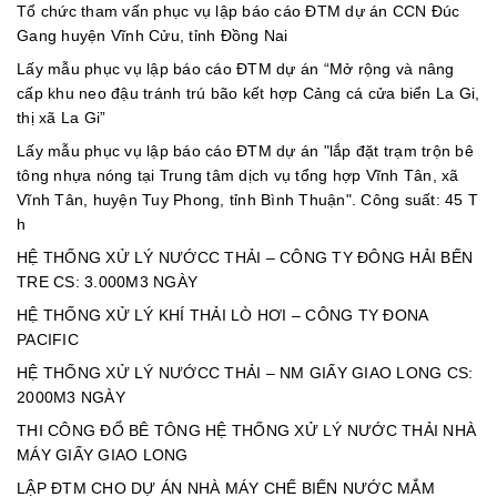
Tổ chức tham vấn phục vụ lập báo cáo ĐTM dự án CCN Đúc
Gang huyện Vĩnh Cửu, tỉnh Đồng Nai
Lấy mẫu phục vụ lập báo cáo ĐTM dự án “Mở rộng và nâng
cấp khu neo đậu tránh trú bão kết hợp Cảng cá cửa biển La Gi,
thị xã La Gi”
Lấy mẫu phục vụ lập báo cáo ĐTM dự án "lắp đặt trạm trộn bê
tông nhựa nóng tại Trung tâm dịch vụ tổng hợp Vĩnh Tân, xã
Vĩnh Tân, huyện Tuy Phong, tỉnh Bình Thuận". Công suất: 45 T
h
HỆ THỐNG XỬ LÝ NƯỚCC THẢI – CÔNG TY ĐÔNG HẢI BẾN
TRE CS: 3.000M3 NGÀY
HỆ THỐNG XỬ LÝ KHÍ THẢI LÒ HƠI – CÔNG TY ĐONA
PACIFIC
HỆ THỐNG XỬ LÝ NƯỚCC THẢI – NM GIẤY GIAO LONG CS:
2000M3 NGÀY
THI CÔNG ĐỔ BÊ TÔNG HỆ THỐNG XỬ LÝ NƯỚC THẢI NHÀ
MÁY GIẤY GIAO LONG
LẬP ĐTM CHO DỰ ÁN NHÀ MÁY CHẾ BIẾN NƯỚC MẮM