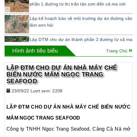
phần 1 đường từ thị trấn tân sơn đến xã ma nới
Lập kế hoạch bảo vệ môi trường dự án đường văn
lâm sơn hải
Lập DTM cho dự án thành phần 2 đường từ xã ma
nới, huyện ninh sơn, tỉnh ninh thuận đến ngã tư tà
Hình ảnh tiêu biểu
Trang Chủ
năng
LẬP ĐTM CHO DỰ ÁN ĐƯỜNG TỪ ĐÈO KHÁNH
LẬP ĐTM CHO DỰ ÁN NHÀ MÁY CHẾ
NHƠN ĐẾN QUỐC LỘ 1
BIẾN NƯỚC MẮM NGỌC TRANG
SEAFOOD
LẬP ĐTM CHO DỰ ÁN ĐƯỜNG TỪ THỊ TRẤN
TÂN SƠN ĐẾN XÃ MA NỚI, HUYỆN NINH SƠN
23/09/22 Lượt xem: 2208
LẬP ĐTM CHO DỰ ÁN NHÀ MÁY CHẾ BIẾN
NƯỚC MẮM NGỌC TRANG SEAFOOD
LẬP ĐTM CHO DỰ ÁN NHÀ MÁY CHẾ BIẾN NƯỚC
MẮM NGỌC TRANG SEAFOOD
Công ty TNHH Ngọc Trang Seafood, Cảng Cà Ná mở