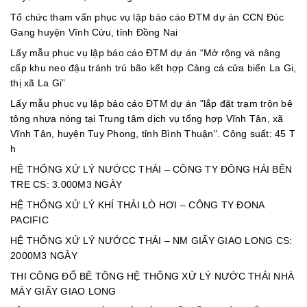
Tổ chức tham vấn phục vụ lập báo cáo ĐTM dự án CCN Đúc
Gang huyện Vĩnh Cửu, tỉnh Đồng Nai
Lấy mẫu phục vụ lập báo cáo ĐTM dự án “Mở rộng và nâng
cấp khu neo đậu tránh trú bão kết hợp Cảng cá cửa biển La Gi,
thị xã La Gi”
Lấy mẫu phục vụ lập báo cáo ĐTM dự án "lắp đặt trạm trộn bê
tông nhựa nóng tại Trung tâm dịch vụ tổng hợp Vĩnh Tân, xã
Vĩnh Tân, huyện Tuy Phong, tỉnh Bình Thuận". Công suất: 45 T
h
HỆ THỐNG XỬ LÝ NƯỚCC THẢI – CÔNG TY ĐÔNG HẢI BẾN
TRE CS: 3.000M3 NGÀY
HỆ THỐNG XỬ LÝ KHÍ THẢI LÒ HƠI – CÔNG TY ĐONA
PACIFIC
HỆ THỐNG XỬ LÝ NƯỚCC THẢI – NM GIẤY GIAO LONG CS:
2000M3 NGÀY
THI CÔNG ĐỔ BÊ TÔNG HỆ THỐNG XỬ LÝ NƯỚC THẢI NHÀ
MÁY GIẤY GIAO LONG