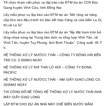
Tổ chức tham vấn phục vụ lập báo cáo ĐTM dự án CCN Đúc
Gang huyện Vĩnh Cửu, tỉnh Đồng Nai
Lấy mẫu phục vụ lập báo cáo ĐTM dự án “Mở rộng và nâng
cấp khu neo đậu tránh trú bão kết hợp Cảng cá cửa biển La Gi,
thị xã La Gi”
Lấy mẫu phục vụ lập báo cáo ĐTM dự án "lắp đặt trạm trộn bê
tông nhựa nóng tại Trung tâm dịch vụ tổng hợp Vĩnh Tân, xã
Vĩnh Tân, huyện Tuy Phong, tỉnh Bình Thuận". Công suất: 45 T
h
HỆ THỐNG XỬ LÝ NƯỚCC THẢI – CÔNG TY ĐÔNG HẢI BẾN
TRE CS: 3.000M3 NGÀY
HỆ THỐNG XỬ LÝ KHÍ THẢI LÒ HƠI – CÔNG TY ĐONA
PACIFIC
HỆ THỐNG XỬ LÝ NƯỚCC THẢI – NM GIẤY GIAO LONG CS:
2000M3 NGÀY
THI CÔNG ĐỔ BÊ TÔNG HỆ THỐNG XỬ LÝ NƯỚC THẢI NHÀ
MÁY GIẤY GIAO LONG
LẬP ĐTM CHO DỰ ÁN NHÀ MÁY CHẾ BIẾN NƯỚC MẮM