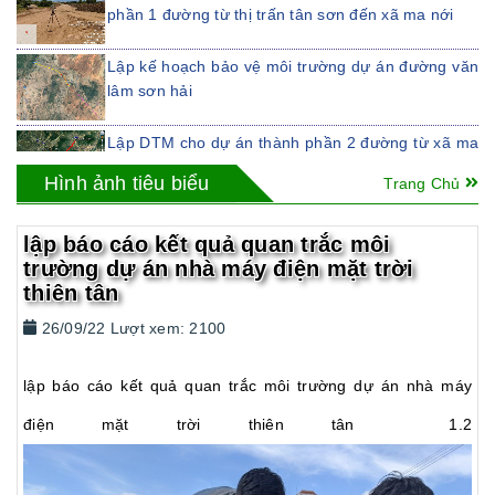
phần 1 đường từ thị trấn tân sơn đến xã ma nới
Lập kế hoạch bảo vệ môi trường dự án đường văn
lâm sơn hải
Lập DTM cho dự án thành phần 2 đường từ xã ma
nới, huyện ninh sơn, tỉnh ninh thuận đến ngã tư tà
Hình ảnh tiêu biểu
Trang Chủ
năng
LẬP ĐTM CHO DỰ ÁN ĐƯỜNG TỪ ĐÈO KHÁNH
lập báo cáo kết quả quan trắc môi
NHƠN ĐẾN QUỐC LỘ 1
trường dự án nhà máy điện mặt trời
thiên tân
LẬP ĐTM CHO DỰ ÁN ĐƯỜNG TỪ THỊ TRẤN
TÂN SƠN ĐẾN XÃ MA NỚI, HUYỆN NINH SƠN
26/09/22 Lượt xem: 2100
LẬP ĐTM CHO DỰ ÁN NHÀ MÁY CHẾ BIẾN
NƯỚC MẮM NGỌC TRANG SEAFOOD
lập báo cáo kết quả quan trắc môi trường dự án nhà máy
điện mặt trời thiên tân 1.2